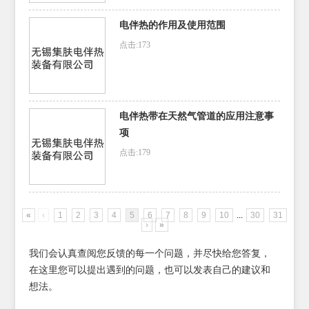
电伴热的作用及使用范围
点击:173
电伴热带在天然气管道的应用注意事
项
点击:179
«
‹
1
2
3
4
5
6
7
8
9
10
...
30
31
›
»
我们会认真查阅您反馈的每一个问题，并尽快给您答复，
在这里您可以提出遇到的问题，也可以发表自己的建议和
想法。