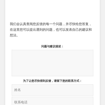
我们会认真查阅您反馈的每一个问题，并尽快给您答复，
在这里您可以提出遇到的问题，也可以发表自己的建议和
想法。
问题与建议描述：
为了让您尽快得到反馈，请留下您的联系方式：